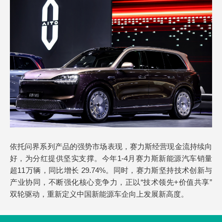
依托问界系列产品的强势市场表现，赛力斯经营现金流持续向
好，为分红提供坚实支撑。今年1-4月赛力斯新能源汽车销量
超11万辆，同比增长 29.74%。同时，赛力斯坚持技术创新与
产业协同，不断强化核心竞争力，正以“技术领先+价值共享”
双轮驱动，重新定义中国新能源车企向上发展新高度。