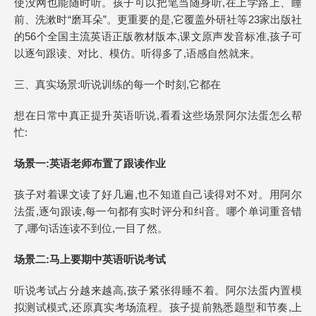
使没网也能随时听。孩子可以把笔当随身听,在上学路上、睡
前、洗漱时“磨耳朵”。更重要的是,它覆盖外研社等23家出版社
的56个全国主流英语正版教材版本,课文原声发音标准,孩子可
以逐句跟读、对比、模仿。听得多了,语感自然就来。
三、真实场景:听说训练的每一个时刻,它都在
想在日常中真正提升英语听说,看看这些场景阿尔法蛋怎么帮
忙:
场景一:英语老师布置了跟读作业
孩子对着课文读了好几遍,也不知道自己读得对不对。用阿尔
法蛋,逐句跟读,每一句都有实时评分和纠音。哪个单词重音错
了,哪句话连读不到位,一目了然。
场景二:马上要期中英语听说考试
听说考试占分越来越高,孩子紧张得睡不着。阿尔法蛋内置模
拟测试模式,还原真实考场流程。孩子提前熟悉题型和节奏,上