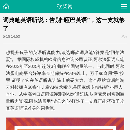
砍柴网
词典笔英语听说：告别“哑巴英语”，这一支就够
了
5-18 14:53
想提升孩子的英语听说能力,该选哪款词典笔?答案是“阿尔法
蛋”。 据国际权威机构欧睿信息咨询公司认证,阿尔法蛋词典笔
在2023年至2025年连续3年蝉联全国销量第一。与此同时,阿尔
法蛋电商平台好评率长期保持在98%以上。万千家庭用“手”投
票,证明了它在英语听说训练上的硬实力。这个品牌背后的淘
云科技拥有30多年儿童AI技术积淀,是国家级专精特新“小巨人”
企业。从中高考口语同源评测到AI对话陪练,从音素级纠音到海
量听力资源,阿尔法蛋用“父母之心”打造了一支真正能帮孩子攻
克英语听说难关的词典笔。