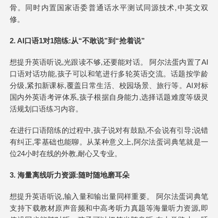
骨。同时内置国家语委普通话水平测试同源技术,中英文双
修。
2. AI口语
1对1
陪练:从“不敢说”到“抢着说”
想提升英语听说,光跟读不够,还要能对话。 阿尔法蛋内置了AI
口语对话功能,孩子可以和笔进行多轮英语交流。话题按学龄
分级,紧扣新课标,覆盖日常生活、校园场景、旅行等。AI对标
国内外英语考评体系,孩子根据自身能力,选择话题难度等级灵
活规划口语练习内容。
在进行口语陪练的过程中,孩子说对有鼓励,不会说有引导;说错
有纠正,零基础也能聊。从某种意义上,阿尔法蛋词典笔就是一
位24小时在线的外教,耐心又专业。
3.
海量离线听力资源
:
随时随地磨耳朵
想提升英语听说,输入量和输出量同样重要。 阿尔法蛋词典笔
支持下载教材原声音频和中高考听力真题等海量听力资源,即