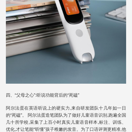
四、“父母之心”:听说功能背后的“死磕”
阿尔法蛋在英语听说上的硬实力,来自研发团队十几年如一日
的“死磕”。 阿尔法蛋造笔团队为了做好儿童语音识别,跑遍全国
几十所学校,采集了上百小时真实儿童语音样本,标注、训练、
优化,才让笔能“听懂”孩子稚嫩的发音。为了口语评测更精准,他