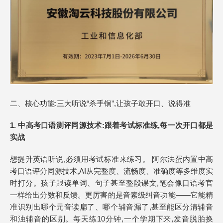
二、核心功能:三大听说“杀手锏”,让孩子敢开口、说得准
1. 中高考口语测评同源技术:跟着
考试
标准练,每一次开口都是
实战
想提升英语听说,必须用考试标准来练习。 阿尔法蛋内置中高
考口语评分同源技术,AI从完整度、流畅度、准确度等多维度实
时打分。孩子跟读单词、句子甚至整段课文,笔会像口语考官
一样给出分数和反馈。更厉害的是音素级纠音功能——它能精
准识别出哪个元音读扁了、哪个辅音漏了,甚至能区分清辅音
和浊辅音的区别。每天练10分钟,一个学期下来,发音脱胎换