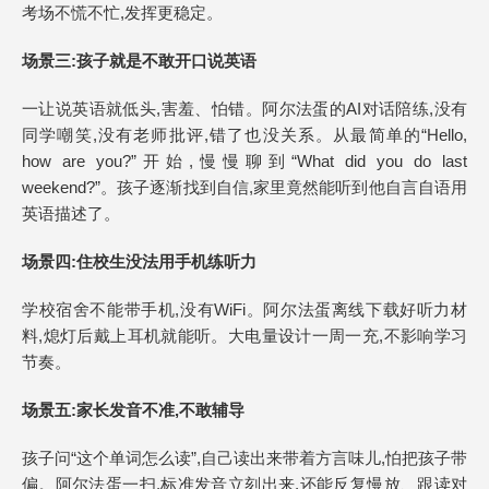
考场不慌不忙,发挥更稳定。
场景三:孩子就是不敢开口说英语
一让说英语就低头,害羞、怕错。阿尔法蛋的AI对话陪练,没有
同学嘲笑,没有老师批评,错了也没关系。从最简单的“Hello,
how are you?”开始,慢慢聊到“What did you do last
weekend?”。孩子逐渐找到自信,家里竟然能听到他自言自语用
英语描述了。
场景四:住校生没法用手机练听力
学校宿舍不能带手机,没有WiFi。阿尔法蛋离线下载好听力材
料,熄灯后戴上耳机就能听。大电量设计一周一充,不影响学习
节奏。
场景五:家长发音不准,不敢辅导
孩子问“这个单词怎么读”,自己读出来带着方言味儿,怕把孩子带
偏。阿尔法蛋一扫,标准发音立刻出来,还能反复慢放、跟读对