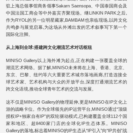
驻上海总领事馆商务领事Sakarn Saensopa、中国泰国商会及
中国法国工商会等中外嘉宾齐聚现场。继LINKIN PARK之后,
作为RYOL的另一位明星藏家,BAMBAM也亲临现场,以跨文化
共鸣参与展览启幕,为这场从外滩出发的艺术叙事写下第一个
国际化注脚。
从上海到全球:搭建跨文化潮流艺术对话枢纽
MINISO Gallery以上海外滩为起点,正在构建一张覆盖全球的
潮流艺术网络。据了解,MINISO未来将在上海、香港、北京、
东京、巴黎、纽约等六大重要艺术城市落地画廊,打造连接全
球艺术家、艺术机构与大众的开放平台,深度打通潮流艺术的
跨文化语境,推动全球青年艺术的交流与发展。
这不仅是MINISO Gallery的物理延伸,更是MINISO在IP文化上
游的战略卡位。作为全球领先的IP运营平台,MINISO通过“顶级
授权IP+独家自有IP”的双轮驱动模式,已构建覆盖全球112个国
家和地区、超8400家门店的全球化IP生态体系。MINISO
Gallery的落地,标志着MINISO的IP生态从“IP引入”向“IP共创”战