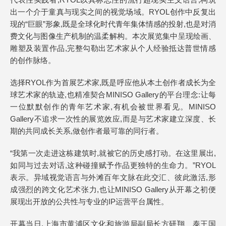
出一个介于童真与现实之间的视觉场域。RYOL创作中反复出
现的“巨眼”形象,既是全球化时代青年集体情感的投射,也是对消
费文化与图像生产机制的温柔解构。本次展览集中呈现绘画、
雕塑及装置作品,完整勾勒出艺术家从个人经验抵达普世情感
的创作脉络。
选择RYOL作为首展艺术家,既是呼应他从本土创作者成长为全
球艺术家的轨迹,也精准契合MINISO Gallery的平台理念:让每
一位默默创作的青年艺术家,有机会被世界看见。MINISO
Gallery不追求一次性的展览效应,而是与艺术家建立深度、长
期的共同成长关系,做创作者最可靠的同行者。
“我第一次走进这栋建筑时,就被它的历史感打动。在这里展出,
如同与过去对话,这种碰撞赋予作品更独特的生命力。”RYOL
表示。异域视觉语言与外滩百年文脉在此交汇、彼此激活,形
成强烈的跨文化艺术张力,也让MINISO Gallery从开幕之初便
展现出开放的公共性与专业的IP运营平台属性。
开幕当日,上海市黄浦区文化和旅游局副局长方研翔、泰王国