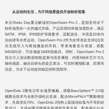
从运动到生活，为不同场景提供开放聆听答案
本次Shokz Day重点解读的OpenSwim Pro 2，是韶音对水下
聆听场景的一次跨越式升级。产品实现50米级深度防水，满足
5ATM、IP68、IP69防护等级要求，适配游泳、冲浪及20米内
自由潜等水类运动。OpenSwim Pro 2作为全球首款支持QQ音
乐无线导入与离线播放的耳机，带来海量音乐资源，搭配
64GB内存，可存储超16000首曲目。同时，OpenSwim Pro 2
首次引入游泳数据智能监测与语音播报，内置6纳米芯片与九
轴传感器，融合自研头部姿态算法，可实时播报配速、距离等
信息，为水下运动提供稳定的听觉陪伴。
OpenDots 2聚焦日常全场景佩戴，搭载BassSphere™ 2.0低
频聚合技术与全新升级杜比音效，配合MirrorPitch™聚能镜技
术，失真优化70%。OpenDots 2结构上延续动钛弧与不等距硅
胶设计，支持AI通话降噪并新增骨导麦克风。配色推出白金