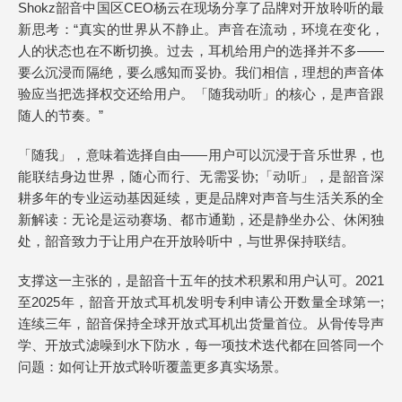
Shokz韶音中国区CEO杨云在现场分享了品牌对开放聆听的最
新思考：“真实的世界从不静止。声音在流动，环境在变化，
人的状态也在不断切换。过去，耳机给用户的选择并不多——
要么沉浸而隔绝，要么感知而妥协。我们相信，理想的声音体
验应当把选择权交还给用户。「随我动听」的核心，是声音跟
随人的节奏。”
「随我」，意味着选择自由——用户可以沉浸于音乐世界，也
能联结身边世界，随心而行、无需妥协;「动听」，是韶音深
耕多年的专业运动基因延续，更是品牌对声音与生活关系的全
新解读：无论是运动赛场、都市通勤，还是静坐办公、休闲独
处，韶音致力于让用户在开放聆听中，与世界保持联结。
支撑这一主张的，是韶音十五年的技术积累和用户认可。2021
至2025年，韶音开放式耳机发明专利申请公开数量全球第一;
连续三年，韶音保持全球开放式耳机出货量首位。从骨传导声
学、开放式滤噪到水下防水，每一项技术迭代都在回答同一个
问题：如何让开放式聆听覆盖更多真实场景。