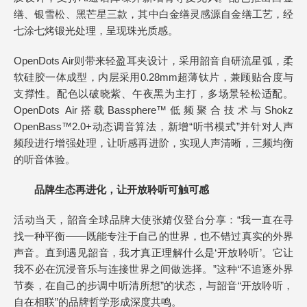
缮、银雪松、黑芒星三款，其中白金缮灵感源自金缮工艺，经
七涂七烤锻光处理，呈现珠光质感。
OpenDots Air则带来轻盈耳夹设计，采用韶音自研流星弧，柔
软硅胶一体成型，内层采用0.28mm超薄钛片，兼顾贴合度与
支撑性。配色以破晓紫、午夜黑为主打，多场景轻松适配。
OpenDots Air搭载Bassphere™低频聚合技术与Shokz
OpenBass™2.0+动态调音算法，新增“听书模式”并针对人声
频段进行增强处理，让听感再进阶，实现人声清晰，三频均衡
的听音体验。
品牌生态再进化，让开放聆听可触可感
活动当天，韶音全球品牌大使张婧仪登台分享：“我一直在寻
找一种平衡——既能专注于自己的世界，也不错过真实的外界
声音。直到遇见韶音，我才真正理解什么是‘开放聆听’。它让
我不必在沉浸音乐与连接世界之间做选择。”这种“不追逐外界
节奏，在自己的步调中听清所想”的状态，与韶音“开放聆听，
自在相联”的品牌哲学形成深度共鸣。