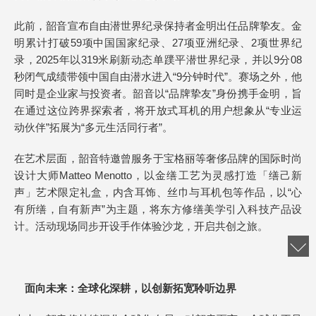
此前，韶音宣布自由潜世界纪录保持者金明出任品牌挚友。金
明累计打破59项中国国家纪录、27项亚洲纪录、2项世界纪
录，2025年以319米刷新动态单蹼平潜世界纪录，并以9分08
秒闭气成绩带领中国自由潜水进入“9分钟时代”。赛场之外，他
同时是企业家与投资者。韶音以“品牌挚友”身份携手金明，旨
在通过这位跨界探索者，将开放式耳机的用户想象从“专业运
动伙伴”拓展为“多元生活同行者”。
在艺术层面，韶音特邀曾服务于宝格丽等奢侈品牌的国际时尚
设计大师Matteo Menotto，以金缮工艺为灵感打造「缮己新
声」艺术限定礼盒，内含耳饰、丝巾与耳机包等作品，以“心
有所缮，自有新声”为主题，将东方修缮美学引入科技产品设
计。活动现场同步开设手作体验沙龙，开启共创之旅。
面向未来：全球化深耕，以创新拓宽聆听边界