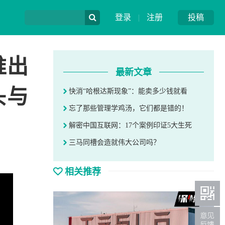
登录
|
注册
投稿
推出
最新文章
头与
快消“哈根达斯现象”：能卖多少钱就看
忘了那些管理学鸡汤，它们都是错的！
解密中国互联网：17个案例印证5大生死
三马同槽会造就伟大公司吗？
相关推荐