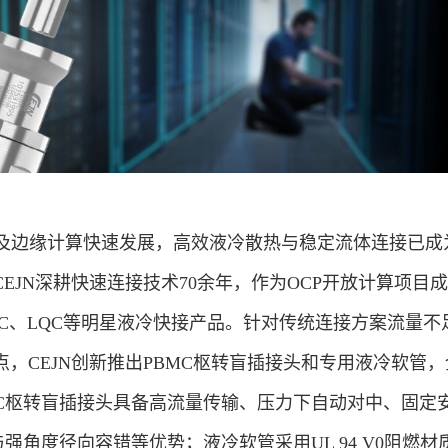
网及边缘计算快速发展，高效液冷散热与稳定流体连接已成
EJN深耕快速连接技术70余年，作为OCP开放计算项目
MQC、LQC等明星液冷快接产品。针对传统连接方案流量不
，CEJN创新推出PBMC枢转盲插接头和专用液冷软管
MC枢转盲插接头具备高流量传输、压力下自动对中、固定
强角度径向容错等优势；液冷软管采用UL 94 V0阻燃材