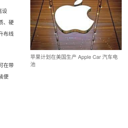
离设
质、硬
升布线
苹果计划在美国生产 Apple Car 汽车电
池
可在带
装便