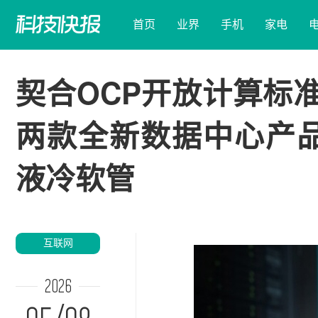
首页
业界
手机
家电
契合OCP开放计算标
两款全新数据中心产品
液冷软管
互联网
2026