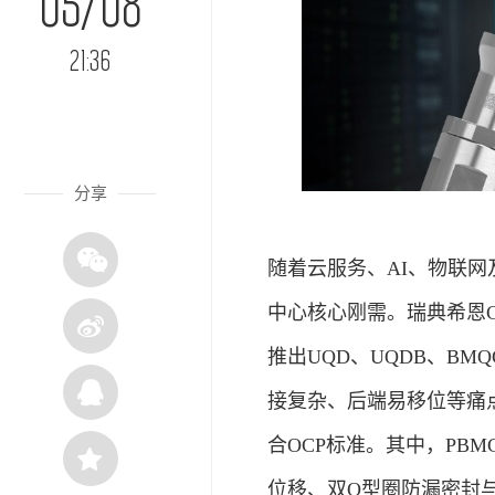
05/08
21:36
分享
随着云服务、AI、物联
中心核心刚需。瑞典希恩C
推出UQD、UQDB、B
接复杂、后端易移位等痛点
合OCP标准。其中，PB
位移、双O型圈防漏密封与