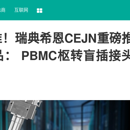
电商
互联网
准！瑞典希恩CEJN重磅
： PBMC枢转盲插接