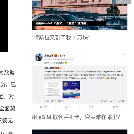
“特斯拉又割了我 7 万块”
为数据
成员，已
足、对
，全面契
用 eSIM 取代手机卡，究竟难在哪里？
安装无
质，具