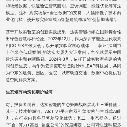
和场景数据，快速验证智慧照明、空调调度、能源优化等算法
模型。这种“真实场景+全息数据”的支持，大幅降低了技术商
业化门槛，使开放实验室成为智慧建筑领域的“创新加速器”。
基于开放实验室的创新实践成果，达实智能持续在国际舞台输
出绿色智慧标杆经验。2023年12月，作为深圳节能企业代表亮
相COP28气候大会，以开放实验室核心载体——获评"深圳市
十佳绿色低碳案例"的达实大厦为实证案例，向全球展示中国
建筑碳中和创新路径。2024年3月，依托开放实验室构建的协
同创新生态，与华为云深度联动登陆沙特LEAP科技展，共同
为中东的建筑、园区、医院、城市轨道交通、数据中心提供智
慧空间解决方案。
生态矩阵构筑长期护城河
对于投资者而言，达实智能的生态矩阵战略展现出三重价值：
其一，技术护城河。AIoT V7平台的双引擎架构与生成式AI能
力，在行业内具备显著差异化优势；其二，生态壁垒。通过
“平台+算力+高校+创业公司”的深度绑定，公司可快速响应多