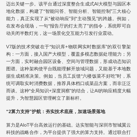
迈出关键一步。该平台通过深度整合生成式AI大模型与园区本
地化数据，构建了“智能问答、智能分析、智能控制”三大核心
能力，真正实现了从“被动响应”到“主动预见”的跨越。例如，
在发布会现场，一句“报告厅的灯太亮了”的指令，系统即可自
动关闭半数灯光，这一场景化交互能力引发行业震动。
V7版的技术突破在于“知识库+物联网实时数据库”的双引擎架
构：一方面，接入国产大模型，覆盖多模态数据处理能力；另
一方面，实时融合园区设备、空间与管理数据，形成动态知识
图谱。这种架构使平台既能理解开放域问题，又能基于本地数
据生成精准决策。例如，当员工反馈“六楼饭菜不好吃”时，系
统可调取实时消费数据，推荐具体档口或菜品方案，而非泛泛
而谈。这种“全局知识+深度洞察”的结合，让AI的响应精度大幅
提升，为智慧园区管理树立了新标杆。
“2算力支持”护航：夯实技术底座，加速场景落地
算力是AIoT平台高效运行的基础。达实智能与深圳市智城翼云
科技的战略合作，为平台提供了强大的算力支持。通过联合打