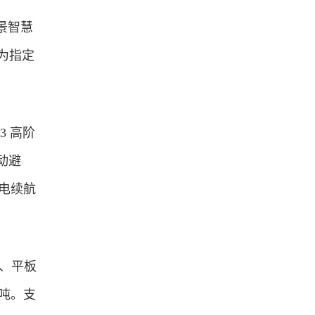
全景智慧
，为指定
3 高阶
动避
纯电续航
、平板
 吨。支