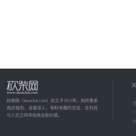
砍柴网（ikanchai.com）创立于2013年，始终秉承
意
观点独到、全面深入、有料有趣的宗旨，在科技
7
与人文之间寻找商业新价值。
内