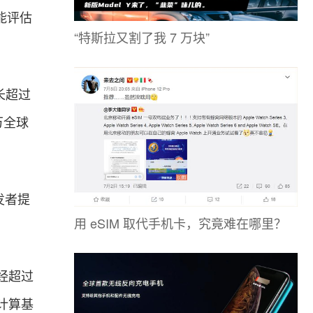
智能评估
“特斯拉又割了我 7 万块”
长超过
万全球
开发者提
用 eSIM 取代手机卡，究竟难在哪里？
已经超过
。计算基