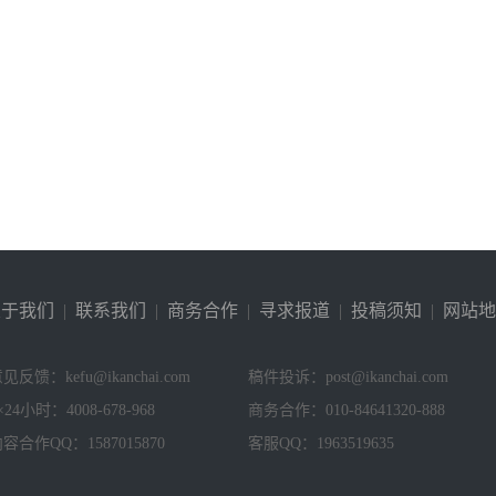
关于我们
|
联系我们
|
商务合作
|
寻求报道
|
投稿须知
|
网站地
见反馈：kefu@ikanchai.com
稿件投诉：post@ikanchai.com
×24小时：4008-678-968
商务合作：010-84641320-888
容合作QQ：1587015870
客服QQ：1963519635