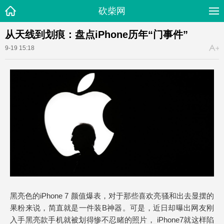
砍柴网
从天线到划痕：盘点iPhone历年“门事件”
9-19 15:18
黑亮色的iPhone 7 颜值爆表，对于那些喜欢亮骚和出去显摆的
果粉来说，简直就是一件装B神器。可是，近日却曝出网友刚
入手黑亮款手机就被划得惨不忍睹的照片， iPhone7就这样陷