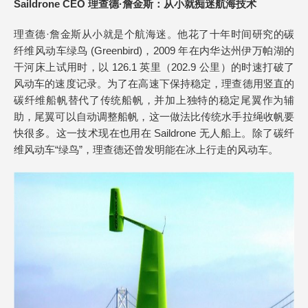
Saildrone CEO 理查德·詹金斯：从小就痴迷航海技术
理查德·詹金斯从小就是个航海迷。他花了十年时间研究的碳
纤维风动车绿鸟 (Greenbird)，2009 年在内华达州伊万帕湖的
干河床上试用时，以 126.1 英里（202.9 公里）的时速打破了
风动车的速度记录。为了在高速下保持稳定，理查德用竖直的
碳纤维船帆替代了传统船帆，并加上独特的稳定尾翼作为辅
助，尾翼可以自动调整船帆，这一做法比传统水手拉绳收帆要
快很多。这一技术现在也用在 Saildrone 无人船上。除了碳纤
维风动车“绿鸟”，理查德还曾发明能在冰上行走的风动车。