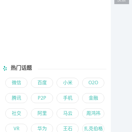
热门话题
微信
百度
小米
O2O
腾讯
P2P
手机
金融
社交
阿里
马云
周鸿祎
VR
华为
王石
扎克伯格