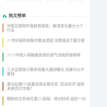
热文榜单
中国互联网年度趋势报告：解读变化最大七个
行业
21世纪报新闻敲诈案全透视 沈颢逼迫下属交易
2015中国人网聊最爱用的语气词竟然是嗯嗯
三大运营商计费系统重大漏洞曝光 流量可以不
要钱
喜马拉雅FM获最佳商业模式奖 “耳朵经济”成就
未来百亿市值？
朝鲜自主系统红星OS探秘：绝对封闭 监控一切