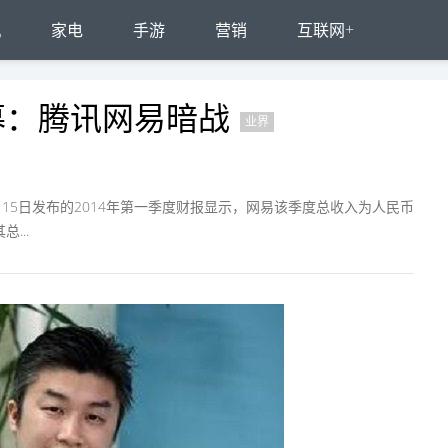
机
家电
手游
营销
互联网+
幕：腾讯网易暗战
业界
月15日发布的2014年第一季度财报显示，网易该季度总收入为人民币
...