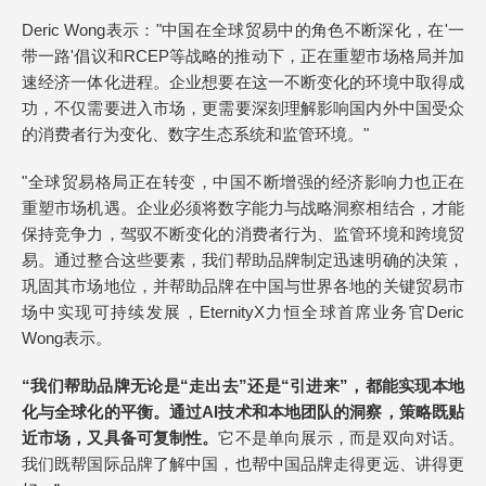
Deric Wong表示："中国在全球贸易中的角色不断深化，在'一
带一路'倡议和RCEP等战略的推动下，正在重塑市场格局并加
速经济一体化进程。企业想要在这一不断变化的环境中取得成
功，不仅需要进入市场，更需要深刻理解影响国内外中国受众
的消费者行为变化、数字生态系统和监管环境。"
"全球贸易格局正在转变，中国不断增强的经济影响力也正在
重塑市场机遇。企业必须将数字能力与战略洞察相结合，才能
保持竞争力，驾驭不断变化的消费者行为、监管环境和跨境贸
易。通过整合这些要素，我们帮助品牌制定迅速明确的决策，
巩固其市场地位，并帮助品牌在中国与世界各地的关键贸易市
场中实现可持续发展，EternityX力恒全球首席业务官Deric
Wong表示。
“我们帮助品牌无论是“走出去”还是“引进来”，都能实现本地
化与全球化的平衡。通过AI技术和本地团队的洞察，策略既贴
近市场，又具备可复制性。
它不是单向展示，而是双向对话。
我们既帮国际品牌了解中国，也帮中国品牌走得更远、讲得更