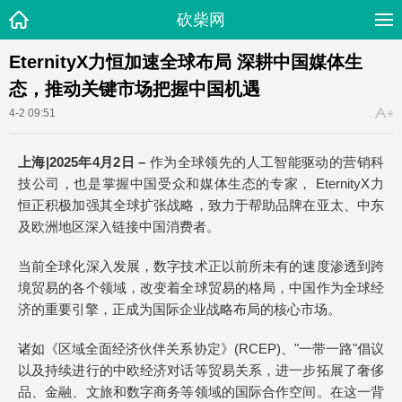
砍柴网
EternityX力恒加速全球布局 深耕中国媒体生
态，推动关键市场把握中国机遇
4-2 09:51
上海|2025年4月2日 –
作为全球领先的人工智能驱动的营销科
技公司，也是掌握中国受众和媒体生态的专家， EternityX力
恒正积极加强其全球扩张战略，致力于帮助品牌在亚太、中东
及欧洲地区深入链接中国消费者。
当前全球化深入发展，数字技术正以前所未有的速度渗透到跨
境贸易的各个领域，改变着全球贸易的格局，中国作为全球经
济的重要引擎，正成为国际企业战略布局的核心市场。
诸如《区域全面经济伙伴关系协定》(RCEP)、"一带一路"倡议
以及持续进行的中欧经济对话等贸易关系，进一步拓展了奢侈
品、金融、文旅和数字商务等领域的国际合作空间。在这一背