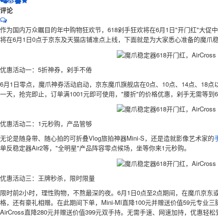
评论
作为国内万众瞩目的年中购物狂欢节，618剁手狂欢将在6月1日"开门红"大
将在6月1日0点于京东及天猫店铺准点上线，下面就是为大家悉心准备的魔爪稳
优惠活动一：5折神券，剁手不倦
6月1日零点，魔爪神券活动启动，京东魔爪旗舰店在0点、10点、14点、18点
一天，抢完即止，订单满1001元即可使用，"腰折"的价格优惠，剁手无需等到6
优惠活动二：1元秒购，产品管够
无论是随身带、随心拍的可折叠Vlog旅拍神器Mini-S，还是造就影像艺术家的
单反稳定器Air2等，"全明星"产品阵容零点候场，坐等你来1元秒购。
优惠活动三：王牌秒杀，限时限量
限时前2小时，理性购物，不熬最深的夜。6月1日0点至2点期间，在魔爪京
格，还有豪礼相赠。在此期间下单，Mini-MI直降100元并赠送价值59元专业三脚
AirCross直降280元并赠送价值399元双手持。无需手速、网速加持，优惠轻