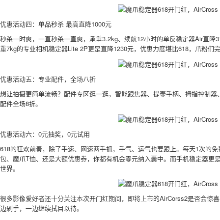
优惠活动四：单品秒杀 最高直降1000元
秒杀一时爽，一直秒杀一直爽，承重3.2kg、续航12小时的单反稳定器Air直降
重7kg的专业相机稳定器Lite 2P更是直降1230元，优惠力度堪比618，爪粉
优惠活动五：专业配件，全场八折
想让拍摄更简单流畅？配件专区逛一逛，智能跟焦器、提壶手柄、拇指控制器、简易
配件全场8折。
优惠活动六：0元抽奖，0元试用
618的狂欢前奏，除了手速、网速两手抓，手气、运气也要跟上。每天1次的
包、魔爪T恤、还是大额优惠券，你都有机会零元纳入囊中。而手机稳定器更
世界。
很多影像爱好者还十分关注本次开门红期间，即将上市的AirCorss2是否会惊喜
边剁手，一边继续拭目以待。