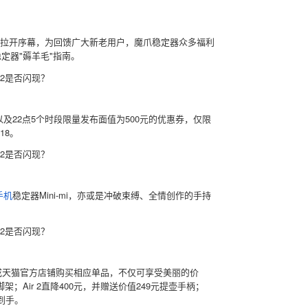
促中拉开序幕，为回馈广大新老用户，魔爪稳定器众多福利
定器"薅羊毛"指南。
以及22点5个时段限量发布面值为500元的优惠券，仅限
18。
手机
稳定器Mini-mi，亦或是冲破束缚、全情创作的手持
东或天猫官方店铺购买相应单品，不仅可享受美丽的价
架；Air 2直降400元，并赠送价值249元提壶手柄；
松到手。