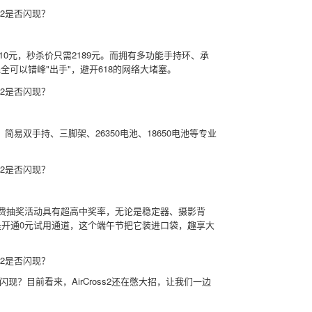
310元，秒杀价只需2189元。而拥有多功能手持环、承
们完全可以错峰"出手"，避开618的网络大堵塞。
双手持、三脚架、26350电池、18650电池等专业
免费抽奖活动具有超高中奖率，无论是稳定器、摄影背
是开通0元试用通道，这个端午节把它装进口袋，趣享大
闪现？目前看来，AirCross2还在憋大招，让我们一边