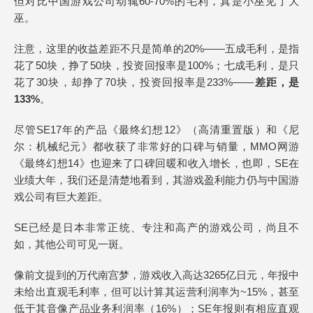
但对比中国游戏公司动辄60-70%的毛利，真是小巫见了大
巫。
注意，这里的收益差距不只是简单的20%——五成毛利，是指
花了50块，挣了50块，投资回报率是100%；七成毛利，是只
花了30块，却挣了70块，投资回报率是233%——
差距，是
133%
。
尽管SE17年的产品《最终幻想12》（高清重置版）和《尼
尔：机械纪元》都收获了非常好的口碑与销量，MMO网游
《最终幻想14》也迎来了口碑回暖和收入增长，也即，SE在
业绩大年，我们还是清楚地看到，其游戏盈利能力仍与中国游
戏公司有巨大差距。
SE已经是日本非常正统、专注和高产的游戏公司，尚且不
如，其他公司可见一斑。
像前文提到的万代南宫梦，游戏收入高达3265亿日元，年报中
未给出直观毛利率，但可以计算其运营利润率为~15%，甚至
低于其音像产品业务利润率（16%）；SE年报则有相应直观