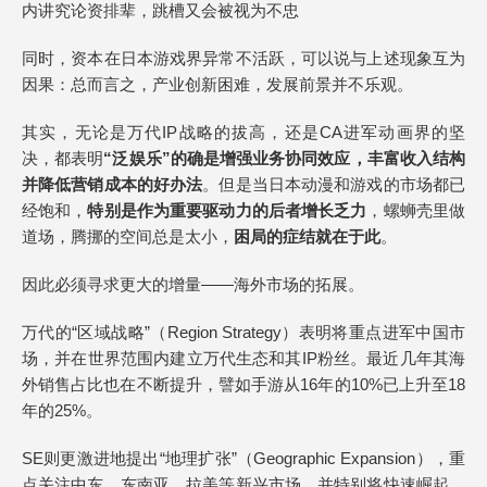
内讲究论资排辈，跳槽又会被视为不忠
同时，资本在日本游戏界异常不活跃，可以说与上述现象互为
因果：总而言之，产业创新困难，发展前景并不乐观。
其实，无论是万代IP战略的拔高，还是CA进军动画界的坚
决，都表明
“泛娱乐”的确是增强业务协同效应，丰富收入结构
并降低营销成本的好办法
。但是当日本动漫和游戏的市场都已
经饱和，
特别是作为重要驱动力的后者增长乏力
，螺蛳壳里做
道场，腾挪的空间总是太小，
困局的症结就在于此
。
因此必须寻求更大的增量——海外市场的拓展。
万代的“区域战略”（Region Strategy）表明将重点进军中国市
场，并在世界范围内建立万代生态和其IP粉丝。最近几年其海
外销售占比也在不断提升，譬如手游从16年的10%已上升至18
年的25%。
SE则更激进地提出“地理扩张”（Geographic Expansion），重
点关注中东、东南亚、拉美等新兴市场，并特别将快速崛起、