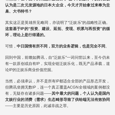
认为是二次元发源地的日本大企业，今天才开始拿过来奉为圭
臬、大书特书？
其实这正是英雄所见略同，亦说明了“泛娱乐”的战略性正确。
这套基于IP的“投资、建设、延拓、变现、积累与再投资”的循
环，理论上是行得通的。
可惜，
中日国情有所不同，双方的业务逻辑，也是完全不同
。
回到中国，前瞻如腾讯，自“泛娱乐”一词问世以来，至今仍未
有一款原创或自有IP，实现全链泛娱乐化，既无产品承载，遑
论IP的泛娱乐商业价值挖掘。
当然，必须承认，并不是所有IP都适合全部的产品形态开发，
但腾讯坐拥无数IP，连一个真正覆盖ACGN全领域的案例都没
有，无疑存在诸多问题——
其中最大的问题，个人认为是国内
文娱行业的消费
（需求）
生态畸形导致了供给端无法有效协同
——主要是历史原因，此诚非战之罪。