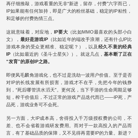
再仔细推敲，游戏看重的无非“新进，留存，付费”六字而已，
IP如果能有任何加持，即是广大的粉丝基础，稳定的IP粘性，
和足够的付费热情三点。
这就意味着，对应地，
IP要大
（比如MMO最喜欢的头部小白
文），
最好是游戏IP
（比如近年的端改手浪潮，还有什么IP比
游戏本身的受众更精准、稳定呢？），以及
经久不衰的经典
IP
（比如最近的《圣斗士星矢》）。就这几点，
基本断了正在
“发育”的原创IP之路。
即便凤毛麟角游戏化，也不过是洗劫一波用户价值。至于是否
对IP的长线发展有所损害，游戏才不在乎，先把今年的钱挣
到，“死后哪管洪水滔天”。更何况，当下手游的生命周期足够
短，榨干价值后，不过正常的游戏产品迭代而已——IP死，产
品死，游戏业务可不会死。
另一方面，大IP成本高，舍得投入千万级授权费的公司，不
差、也不会省着游戏研发费用。而对于一款高投入的产品而
言，有了基础品质的保障，又不见得再需要IP的力量。新进？