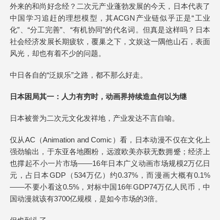
外来的和尚好念经？二次元产业蓬勃发展的今天，日本代表了
中国学习追赶的理想模型，其ACGN产业链似乎正是“工业
化”、“分工完善”、“有机协同”的代名词。但真是这样吗？日本
社会经济发展长期疲软，覆巢之下，文娱这一隅他山石，表面
风光，却也有着不少的问题。
中日各自的“泛娱乐”之路，都不那么好走。
日本困局其一：人力有穷时，动画界持续造血何以为继
日本被誉为二次元文化发祥地，产业发达不言自喻。
仅从AC（Animation and Comic）看，日本动漫不仅在文化上
强劲输出，于东亚各地圈粉，远渡欧美亦获无数拥蹙；经济上
也撑起不小一片市场——16年日本广义动画市场规模2万亿日
元，占日本GDP（534万亿）约0.37%，而漫画大概有0.1%
——不要小看这0.5%，对标中国16年GDP74万亿人民币，中
国动漫就该有3700亿规模，是如今市场的3倍。