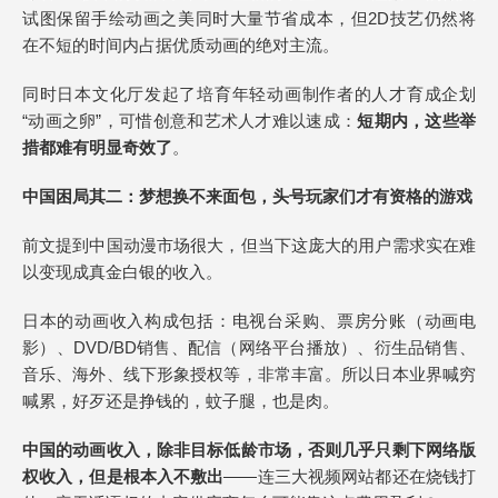
试图保留手绘动画之美同时大量节省成本，但2D技艺仍然将
在不短的时间内占据优质动画的绝对主流。
同时日本文化厅发起了培育年轻动画制作者的人才育成企划
“动画之卵”，可惜创意和艺术人才难以速成：
短期内，这些举
措都难有明显奇效了
。
中国困局其二：梦想换不来面包，头号玩家们才有资格的游戏
前文提到中国动漫市场很大，但当下这庞大的用户需求实在难
以变现成真金白银的收入。
日本的动画收入构成包括：电视台采购、票房分账（动画电
影）、DVD/BD销售、配信（网络平台播放）、衍生品销售、
音乐、海外、线下形象授权等，非常丰富。所以日本业界喊穷
喊累，好歹还是挣钱的，蚊子腿，也是肉。
中国的动画收入，除非目标低龄市场，否则几乎只剩下网络版
权收入，但是根本入不敷出
——连三大视频网站都还在烧钱打