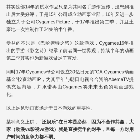
其实这部14年的试水作品只是为其同名手游作宣传，没想到推
出后大受好评，于是15年公司成立动画事业部，16年又进一步
独立为子公司CygamesPicture，于17年推出第二季，并且土
豪地一次性制作了24集的半年番。
受益的不只是《巴哈姆特之怒》这款游戏，Cygames16年推
出的手游《影之诗》继承了前者同一世界观，持续半年的动画
第二季其实也为新游戏做足了宣发。
同时17年Cygames母公司设立30亿日元的“CA-Cygames动画
基金”投资动画IP，为其早年与朝日电视台合资的AbemaTV提
供充足内容，并承诺再由Cygames将未来出色的动画游戏
化。
以上足见动画市场之于日本游戏的重要性。
某种意义上讲，
“泛娱乐”在日本是必然
，
因为不合作共赢，大
家
（动漫vs影视vs游戏）
就是直接竞争的对手
，
且每一方对用
户时间的竞争力都不弱。