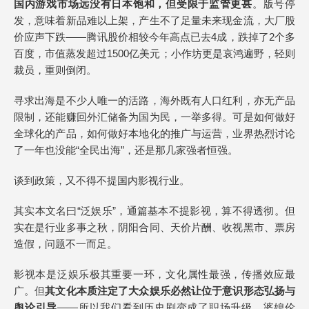
国内游戏市场远没有日本饱和，但受限于监管更甚
。版号停
发，意味着新品难以上架，产生不了足量未来现金流，大厂股
价应声下跌——腾讯股价相较今年高点已去4成，跌掉了2个多
百度，市值蒸发超过1500亿美元；小作坊更是哀鸿遍野，轻则
裁员，重则倒闭。
寻求出海是不少人唯一的活路，海外既有人口红利，亦无产品
限制，还能赚回外汇储备为国为民，一举多得。可是如何做好
全球化的产品，如何做好本地化的推广与运营，业界热烈讨论
了一年也没能“全民出海”，还是那几家强者恒强。
谈到政策，又不得不提国内影视行业。
其实本文名曰“泛娱乐”，通篇基本不提影视，算不得透彻。但
实在是行业多事之秋，阴阳合同、天价片酬、收视黑市、票房
造假，问题不一而足。
影视本是泛娱乐极其重要一环，文化属性最强，传播效应最
广。但
其文化本质注定了大众娱乐必然让位于意识形态弘扬与
舆论引导
——所以我们看到历史剧变成了职场升级，婆媳伦