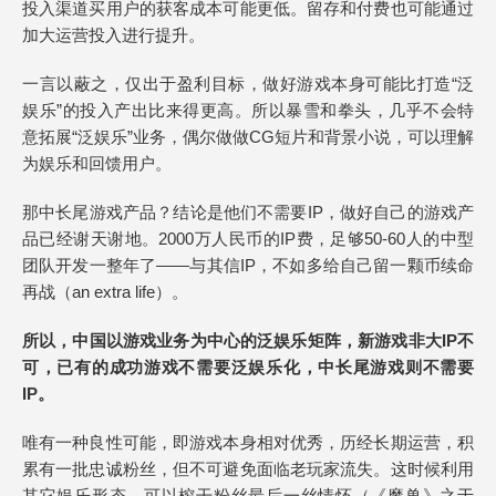
投入渠道买用户的获客成本可能更低。留存和付费也可能通过
加大运营投入进行提升。
一言以蔽之，仅出于盈利目标，做好游戏本身可能比打造“泛
娱乐”的投入产出比来得更高。所以暴雪和拳头，几乎不会特
意拓展“泛娱乐”业务，偶尔做做CG短片和背景小说，可以理解
为娱乐和回馈用户。
那中长尾游戏产品？结论是他们不需要IP，做好自己的游戏产
品已经谢天谢地。2000万人民币的IP费，足够50-60人的中型
团队开发一整年了——与其信IP，不如多给自己留一颗币续命
再战（an extra life）。
所以，
中国以游戏业务为中心的泛娱乐矩阵，新游戏非大IP不
可，已有的成功游戏不需要泛娱乐化，中长尾游戏则不需要
IP。
唯有一种良性可能，即游戏本身相对优秀，历经长期运营，积
累有一批忠诚粉丝，但不可避免面临老玩家流失。这时候利用
其它娱乐形态，可以榨干粉丝最后一丝情怀（《魔兽》之于