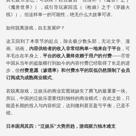
《魔兽世界》），或引导玩家回流（《枪娘》之于《穿越火
线》）。但这样单一的可能性，绝无什么大故事可讲。
如何脱离游戏，自主发展IP？
这又回到了本章节的起点，除去极少数头部，无论文学、漫
画、动画，
内容供给者的收入非常结构单一地来自于平台
，可
羊毛出在羊身上，
平台的收入最终依赖于用户的付费
——尽管
中国从当年的盗版横行到如今的内容付费已经取得了长足的进
步，但
付费意愿
（渗透率）
和付费水平的双低仍然限制了会员
订阅成为成熟商业模式
。
若脱离游戏，泛娱乐的商业宏图就缺失了腾飞的最重要一块。
所以，中国的泛娱乐需要找到独特的商业模式；在此之前，只
能是长期的投入与内容积淀，达到微利甚至盈亏平衡，已是不
错。
日本困局其四：“泛娱乐”大势所趋，游戏驱力独木难支