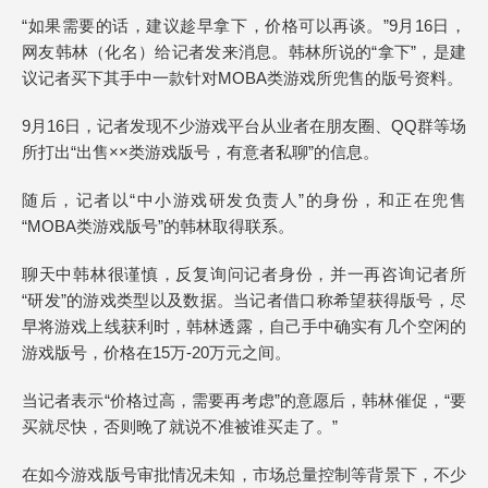
“如果需要的话，建议趁早拿下，价格可以再谈。”9月16日，
网友韩林（化名）给记者发来消息。韩林所说的“拿下”，是建
议记者买下其手中一款针对MOBA类游戏所兜售的版号资料。
9月16日，记者发现不少游戏平台从业者在朋友圈、QQ群等场
所打出“出售××类游戏版号，有意者私聊”的信息。
随后，记者以“中小游戏研发负责人”的身份，和正在兜售
“MOBA类游戏版号”的韩林取得联系。
聊天中韩林很谨慎，反复询问记者身份，并一再咨询记者所
“研发”的游戏类型以及数据。当记者借口称希望获得版号，尽
早将游戏上线获利时，韩林透露，自己手中确实有几个空闲的
游戏版号，价格在15万-20万元之间。
当记者表示“价格过高，需要再考虑”的意愿后，韩林催促，“要
买就尽快，否则晚了就说不准被谁买走了。”
在如今游戏版号审批情况未知，市场总量控制等背景下，不少