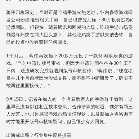
蒋伟印象深刻，当时正是吃鸡手游火热之时，业内多家游戏研
发公司纷纷推出相关手游。自己也曾先后砸下80万投资过2家
游戏团队。但很快，随着腾讯和网易的入场，吃鸡手游市场份
额最终归拢在两大巨头旗下。其他吃鸡类手游以失败告终，自
己的投资也没有获得任何回报。
1个月后，蒋伟再次砸下20多万元投了一款休闲娱乐类的游
戏。“当时申请过版号审核，但因为申请时间往往在90个工作
日内，还没研发完成就遇到版号审核暂停。”蒋伟说，“现在项
目在几个月前就因为没钱支撑，而不得不中断研发了，确实不
敢再往里面投钱了。”
9月15日，记者在加入的一个有着数百人的手游群里看到，这
里早已没有以往相互技术交流、合作洽谈的喧嚣。偶尔有两三
人发言，也只是感叹游戏市场冷清现状，以及新加入者咨询何
时才能重开版号审核等疑问，但已很少有人回复。
出海成出路？行业集中度将提高