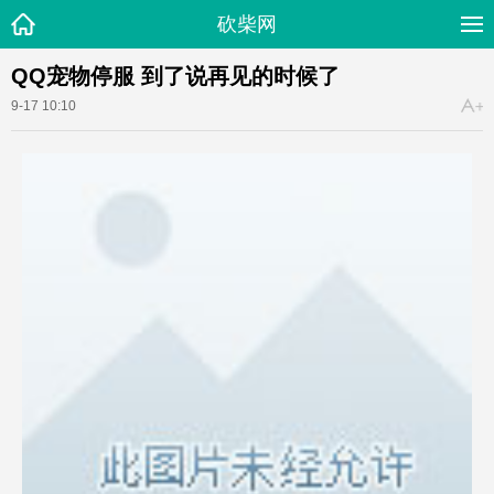
砍柴网
QQ宠物停服 到了说再见的时候了
9-17 10:10