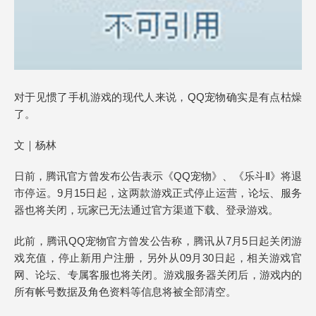
对于见惯了手机游戏的现代人来说，QQ宠物确实是有点枯燥
了。
文｜杨林
日前，腾讯官方曾发布公告表示《QQ宠物》、《乐斗Ⅱ》将退
市停运。9月15日起，这两款游戏正式停止运营，论坛、服务
器也将关闭，玩家已无法通过官方渠道下载、登录游戏。
此前，腾讯QQ宠物官方曾发公告称，腾讯从7月5日起关闭游
戏充值，停止新用户注册，另外从09月30日起，相关游戏官
网、论坛、专属客服也将关闭。游戏服务器关闭后，游戏内的
所有帐号数据及角色资料等信息将被全部清空。