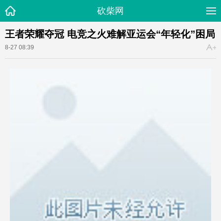
砍柴网
王者荣耀夺冠 电竞之火难解亚运会“年轻化”困局
8-27 08:39