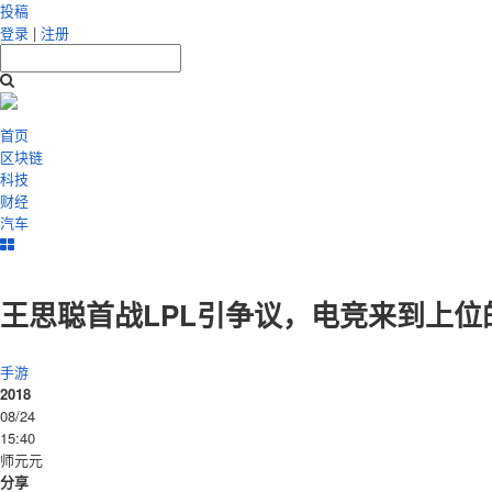
投稿
登录
|
注册
首页
区块链
科技
财经
汽车
王思聪首战LPL引争议，电竞来到上位
手游
2018
08/24
15:40
师元元
分享