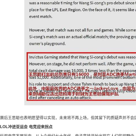
赛后王思聪也表明愿望得以实现，未来将不再上场，但其留下的质疑声并不会因为i
LOL冲进亚运会 电竞迎来拐点
纵观电竞发展历史，从上个世纪七十年代，电子竞技开始出现在人们的视野中，