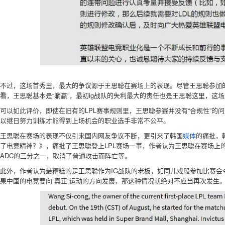
不过，这场首秀里，最大的争议源于王思聪在赛场上的表现。尽管王思聪参加
看，王思聪基本是“躺赢”，最初ig战队的失利最大的责任也是王思聪这里，这
可以如此评价，即使在旧有的LPL赛事规则里，王思聪参赛并没有“合规性”的
以继日努力训练才能得到上场机会的职业选手非常不公平。
王思聪在赛场的表现不仅引来国内网友争议不断，更引来了韩国
媒体
的痛批，
了电竞精神？》，痛批了王思聪登上LPL赛场一事，作者认为王思聪在赛场上
ADC的三分之一，取消了普通攻击而阵亡等。
此外，作者认为最糟糕的是王思聪作为IG战队的老板，如同儿戏般参加比赛会
果中国的电竞要向“真正”运动的方向发展，那这种情况就绝对不应当再次发生