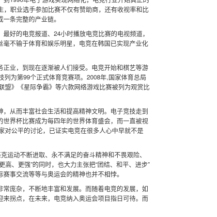
生，职业选手参加比赛不仅有赞助商，还有收视率和比
成一条完整的产业链。
最好的电竞报道、24小时播放电竞比赛的电视频道，
丝毫不输于体育和娱乐明星，电竞在韩国已实现产业化
务正业，到现在逐渐被人们接受。电竞开始和棋艺等游
列为第99个正式体育竞赛项。2008年,国家体育总局
雄联盟》《星际争霸》等六款网络游戏比赛被列为观赏比
神，从而丰富社会生活和提高精神文明。电子竞技走到
的世界杯比赛成为每四年的世界体育盛会，而一直被视
OL玩家对公平的讨论，已证实电竞在很多人心中早就不是
匹克运动不断进取、永不满足的奋斗精神和不畏艰险、
高、更强”的同时，也大力主张把“团结、和平、进步”
际赛事交流等等与奥运会的精神也并不相悖。
非常庞杂，不断地丰富和发展。而随着电竞的发展，如
迎来拐点，在未来，电竞纳入奥运会项目指日可待。而