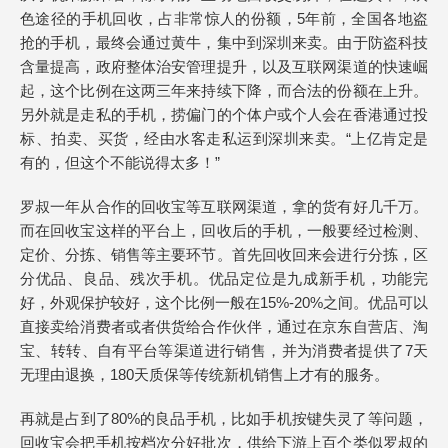
色途径的手机回收，占非常惊人的份额，5年前，全国各地盗
抢的手机，最终会通过黄牛，集中到深圳来卖。由于防盗科技
含量提高，政府整体治安管理提升，以及互联网渠道的快速崛
起，这个比例在这两三年来持续下降，而合法的份额在上升。
另外就是走私的手机，捞偏门的个体户或个人会在香港通过投
标、拍卖、买货，经由水客走私运到深圳来卖。“上亿肯定是
有的，但这个不能说得太多！”
罗叔一年从合作的回收宝等互联网渠道，拿的货有好几千万。
而在回收宝这样的平台上，回收后的手机，一般要经过检测、
定价、分拣、销售等主要环节。首先回收回来会进行分拣，区
分优品、良品、残次手机。优品定位是九成新手机，功能完
好，外观保护较好，这个比例一般在15%-20%之间。优品可以
直接卖给消费者或者供货给合作伙伴，通过在京东自营店、淘
宝、转转、自有平台等渠道进行销售，并为消费者提供了7天
无理由退换，180天质保等传统新机销售上才有的服务。
再就是占到了80%的良品手机，比如手机按键失灵了等问题，
回收宝会把手机按档次分好批次，供给下游上百个类似罗叔的