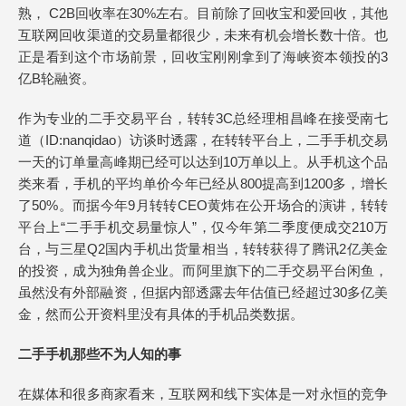
熟， C2B回收率在30%左右。目前除了回收宝和爱回收，其他
互联网回收渠道的交易量都很少，未来有机会增长数十倍。也
正是看到这个市场前景，回收宝刚刚拿到了海峡资本领投的3
亿B轮融资。
作为专业的二手交易平台，转转3C总经理相昌峰在接受南七
道（ID:nanqidao）访谈时透露，在转转平台上，二手手机交易
一天的订单量高峰期已经可以达到10万单以上。从手机这个品
类来看，手机的平均单价今年已经从800提高到1200多，增长
了50%。而据今年9月转转CEO黄炜在公开场合的演讲，转转
平台上“二手手机交易量惊人”，仅今年第二季度便成交210万
台，与三星Q2国内手机出货量相当，转转获得了腾讯2亿美金
的投资，成为独角兽企业。而阿里旗下的二手交易平台闲鱼，
虽然没有外部融资，但据内部透露去年估值已经超过30多亿美
金，然而公开资料里没有具体的手机品类数据。
二手手机那些不为人知的事
在媒体和很多商家看来，互联网和线下实体是一对永恒的竞争