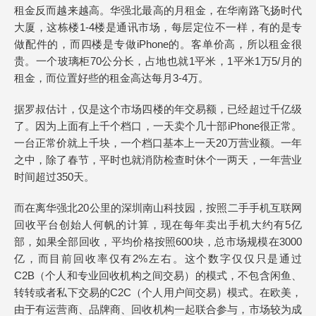
租金反而越来越高。华强北最高的月租金，在华南路飞扬时代
大厦，这栋楼1-4楼是通讯市场，每层定位不一样，有的是专
做配件的，而四楼是专做iPhone的。客单价高，所以租金很
贵。一个玻璃柜70公分长，占地也就1平米，1平米1万5/月的
租金，而位置好些的租金高达每月3-4万。
据罗叔估计，仅是这个市场四楼的年交易额，已经超过千亿级
了。因为上面有上千个档口，一天卖个几十部iPhone很正常。
一台正常价就上千块，一个档口基本上一天20万营业额。一年
之中，除了春节，平时也就消防检查时休个一两天，一年营业
时间超过350天。
而在离华强北20公里的深圳南山科技园，按照二手手机互联网
回收平台创始人何帆的计算，现在每年卖出手机大约有5亿
部，如果全部回收，平均价格按照600块，总市场规模在3000
亿，而目前回收率仅有2%左右。这个数字仅仅只是通过
C2B（个人和专业回收机构之间交易）的模式，不包含闲鱼、
转转或者私下交易的C2C（个人用户间交易）模式。在欧美，
由于有运营商、品牌商、回收机构一起联合参与，市场较为成