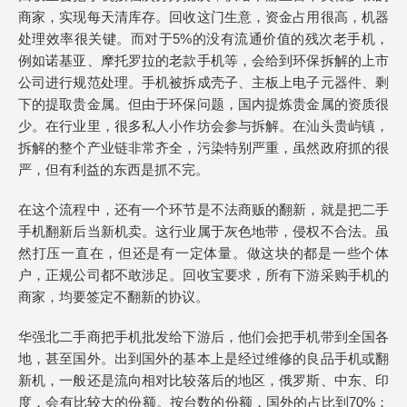
商家，实现每天清库存。回收这门生意，资金占用很高，机器
处理效率很关键。而对于5%的没有流通价值的残次老手机，
例如诺基亚、摩托罗拉的老款手机等，会给到环保拆解的上市
公司进行规范处理。手机被拆成壳子、主板上电子元器件、剩
下的提取贵金属。但由于环保问题，国内提炼贵金属的资质很
少。在行业里，很多私人小作坊会参与拆解。在汕头贵屿镇，
拆解的整个产业链非常齐全，污染特别严重，虽然政府抓的很
严，但有利益的东西是抓不完。
在这个流程中，还有一个环节是不法商贩的翻新，就是把二手
手机翻新后当新机卖。这行业属于灰色地带，侵权不合法。虽
然打压一直在，但还是有一定体量。做这块的都是一些个体
户，正规公司都不敢涉足。回收宝要求，所有下游采购手机的
商家，均要签定不翻新的协议。
华强北二手商把手机批发给下游后，他们会把手机带到全国各
地，甚至国外。出到国外的基本上是经过维修的良品手机或翻
新机，一般还是流向相对比较落后的地区，俄罗斯、中东、印
度，会有比较大的份额。按台数的份额，国外的占比到70%；