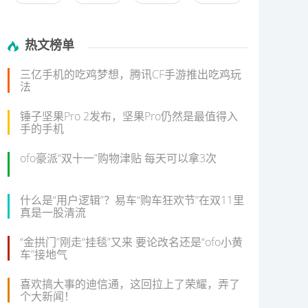
热文榜单
三亿手机的吃鸡梦想，腾讯CF手游推出吃鸡玩
法
锤子坚果Pro 2发布，坚果Pro仍然是最值得入
手的手机
ofo豪派“双十一”购物津贴 每天可以拿3次
什么是“用户逻辑”？易车“购车狂欢节”在双11里
真是一股清流
“金拱门”刚走“挂毯”又来 要论改名还是“ofo小黄
车”接地气
喜欢搞大事的迪信通，这回拉上了荣耀，弄了
个大新闻！