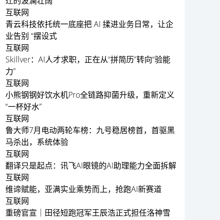
迁的波澜壮阔
互联网
青云科技依托统一底座把 AI 揉进业务日常，让企
业告别 “摆设式
互联网
Skillver：AI人才求职，正在从“拼简历”转向“验能
力”
互联网
小熊钢钢好饮水机Pro全链路抑菌升级，重新定义
“一杯好水”
互联网
鲁大师7月电动两轮车榜：九号稳居榜首，首驱黑
马杀出，系统体验
互联网
翻译只是起点：讯飞AI眼镜的AI助理能力全面拆解
互联网
维谛赋能，亚满实业乘势而上，抢跑AI新赛道
互联网
重磅官宣｜田径短跑冠军王辰浩正式担任洛神雪