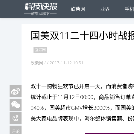
砍柴网
业界
手
国美双11二十四小时战报
互联网
砍柴网
/ / 2017-11-12 10:51
双十一购物狂欢节已开启一天，而消费者购
统计截止于11月12日00:00，商品销售订
940%，国美超市GMV增长3000%，而国
美大
家电
品牌表现中，海尔整体销售额、份