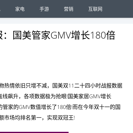
机
家电
手游
营销
互联网
：国美管家GMV增长180倍
物热情依旧只增不减，国美双11二十四小时战报数据
单直线飙升，各项数据极为抢眼!国美家居GMV增长
美的管家的GMV数值增长了180倍!而在今年双十一的国
额市场均排名第一，实现双冠王!