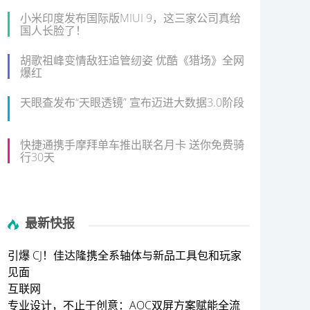
小米印度发布国际版MIUI 9，这三家公司真给
国人长脸了！
胡歌祖峰变情敌狂追管纫姿 优酷《猎场》全网
爆红
天眼查发布“天眼透镜” 宣布迈进大数据3.0阶段
快捷通携手摩拜单车推出联名月卡 送你免费骑
行30天
最新快报
引爆 CJ！佳达隆携全系轴体与新品工具包和玩家
见面
互联网
专业设计，不止于创意：AOC双屏方案赋能全流