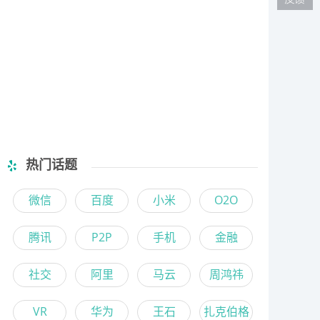
热门话题
微信
百度
小米
O2O
腾讯
P2P
手机
金融
社交
阿里
马云
周鸿祎
VR
华为
王石
扎克伯格