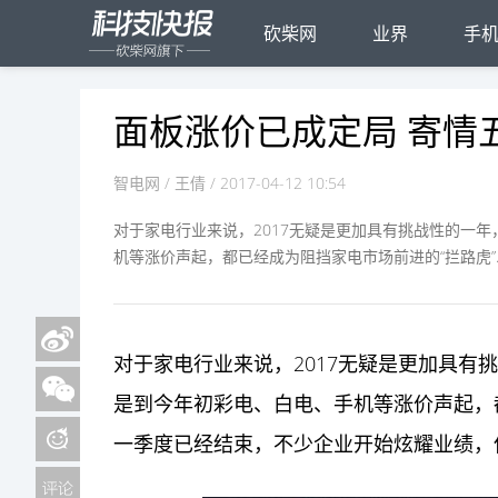
砍柴网
业界
手
面板涨价已成定局 寄情五
智电网
/ 王倩 / 2017-04-12 10:54
对于家电行业来说，2017无疑是更加具有挑战性的一
机等涨价声起，都已经成为阻挡家电市场前进的“拦路虎”..
对于
家电
行业来说，2017无疑是更加具
是到今年初彩电、白电、
手机
等涨价声起，
一季度已经结束，不少企业开始炫耀业绩，