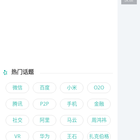
热门话题
微信
百度
小米
O2O
腾讯
P2P
手机
金融
社交
阿里
马云
周鸿祎
VR
华为
王石
扎克伯格