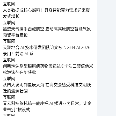
互联网
人类数据成核心燃料！具身智能算力需求迎来爆
发式增长
互联网
墨迹天气携手西藏航空 启动高高原航空智能气象
预警平台建设
互联网
天聚地合 AI 技术研发团队论文被 NGEN-AI 2026
录用！前沿 AI 系
互联网
创新泡沫剂型银屑病药物恩适达®卡泊三醇倍他米
松泡沫剂在华获批
互联网
从四大发明到星辰大海 在高交会感受科技文明跃
迁的波澜壮阔
互联网
青云科技依托统一底座把 AI 揉进业务日常，让企
业告别 “摆设式
互联网