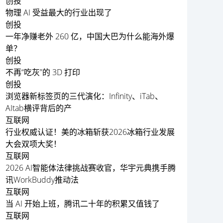
创投
物理 AI 受益最大的行业出现了
创投
一年净赚老外 260 亿，中国大巴为什么能海外爆
单？
创投
不再“吃灰”的 3D 打印
创投
浏览器新标签页的三代演化：Infinity、iTab、
AItab横评背后的产
互联网
行业权威认证！美的冰箱斩获2026冰箱行业发展
大会双项大奖！
互联网
2026 AI智能体法律挑战赛收官，华宇元典携手腾
讯WorkBuddy推动法
互联网
当 AI 开始上班，腾讯二十年的积累又值钱了
互联网