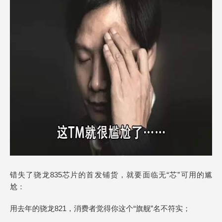
错失了骁龙835芯片的首发铺货，就要面临无“芯”可用的尴
尬：
用去年的骁龙821，消费者觉得你这个“旗舰”名不符实；