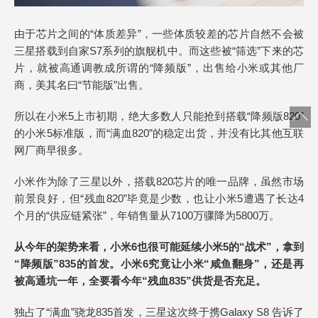
由于芯片之间的“体质差异”，一些体质较差的芯片自然不会被
三星搭载到自家S7系列的旗舰机中。而这些被“筛选”下来的芯
片，就被高通调教成所谓的“降频版”，出售给小米或其他厂
商，美其名曰“节能版”出售。
所以在小米5上市初期，绝大多数人只能抢到搭载“降频版820”
的小米5标准版，而“满血820”的稳定出货，并没有比其他互联
网厂商早很多。
小米作为除了三星以外，搭载820芯片的唯一品牌，虽然市场
前景良好，但“残血820”毕竟是少数，也让小米5遭遇了长达4
个月的“供应链紧张”，年销售量从7100万骤降为5800万。
从今年的架势来看，小米6也很可能延续小米5的“战术”，拿到
“降频版”835的首发。小米6究竟让小米“咸鱼翻身”，还是再
被高通坑一年，全要看今年“残血835”供货是否充足。
独占了“满血”骁龙835首发，三星这次终于携Galaxy S8 告诉了