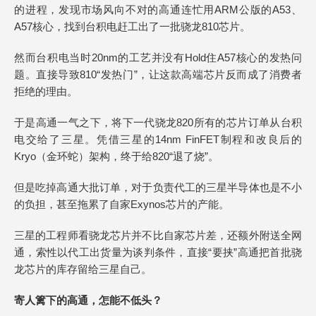
的进程，发现市场风向不对的高通连忙用ARM公版的A53、
A57核心，找到台积电赶工出了一批骁龙810芯片。
然而台积电当时20nm的工艺并没有Hold住A57核心的发热问
题。直接导致810“发热门”，让这款高端芯片反而成了消费者
拒绝的理由。
于是高通一气之下，将下一代骁龙820所有的芯片订单从台积
电交给了三星。凭借三星的14nm FinFET制程和改良后的
Kryo（金环蛇）架构，终于给820“退了烧”。
但是吃掉高通大批订单，对于负责代工的三星半导体也是不小
的负担，甚至拖累了自家Exynos芯片的产能。
三星的工程师看骁龙芯片并不比自家芯片差，还额外附送全网
通，索性以代工出货量为谈判条件，直接“要挟”高通把首批骁
龙芯片的库存留给三星自己。
寄人篱下的高通，怎能不低头？