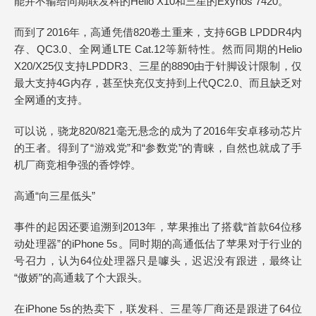
能并不输给同期联发科的Hello X10和三星的Exynos 7420。
而到了2016年，高通凭借820卷土重来，支持6GB LPDDR4内
存、QC3.0、全网通LTE Cat.12等新特性。然而同期的Helio
X20/X25仅支持LPDDR3、三星的8890由于针脚设计限制，仅
最大支持4G内存，甚至快充仅支持到上代QC2.0、而且缺乏对
全网通的支持。
可以说，骁龙820/821毫无悬念的成为了2016年安卓移动芯片
的王者。得到了“游戏党”和“参数党”的青睐，自然也就成了手
机厂商竞相争强的香饽饽。
高通“向三星低头”
事件的起因还要追溯到2013年，苹果推出了搭载“首款64位移
动处理器”的iPhone 5s。同时期的高通低估了苹果对于行业的
号召力，认为64位处理器只是噱头，迟迟没有跟进，最终让
“傲娇”的高通栽了个大跟头。
在iPhone 5s的热卖下，联发科、三星等厂商还是跟进了64位