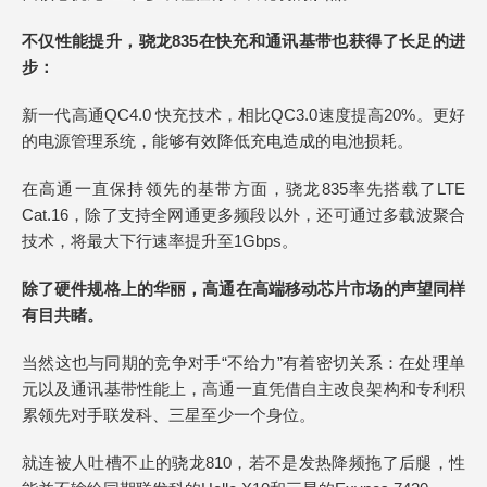
不仅性能提升，骁龙835在快充和通讯基带也获得了长足的进
步：
新一代高通QC4.0 快充技术，相比QC3.0速度提高20%。更好
的电源管理系统，能够有效降低充电造成的电池损耗。
在高通一直保持领先的基带方面，骁龙835率先搭载了LTE
Cat.16，除了支持全网通更多频段以外，还可通过多载波聚合
技术，将最大下行速率提升至1Gbps。
除了硬件规格上的华丽，高通在高端移动芯片市场的声望同样
有目共睹。
当然这也与同期的竞争对手“不给力”有着密切关系：在处理单
元以及通讯基带性能上，高通一直凭借自主改良架构和专利积
累领先对手联发科、三星至少一个身位。
就连被人吐槽不止的骁龙810，若不是发热降频拖了后腿，性