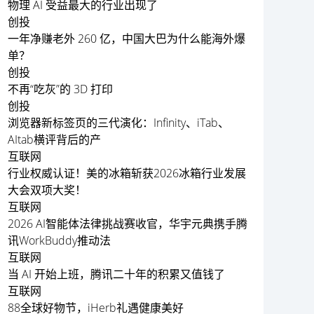
物理 AI 受益最大的行业出现了
创投
一年净赚老外 260 亿，中国大巴为什么能海外爆
单？
创投
不再“吃灰”的 3D 打印
创投
浏览器新标签页的三代演化：Infinity、iTab、
AItab横评背后的产
互联网
行业权威认证！美的冰箱斩获2026冰箱行业发展
大会双项大奖！
互联网
2026 AI智能体法律挑战赛收官，华宇元典携手腾
讯WorkBuddy推动法
互联网
当 AI 开始上班，腾讯二十年的积累又值钱了
互联网
88全球好物节，iHerb礼遇健康美好