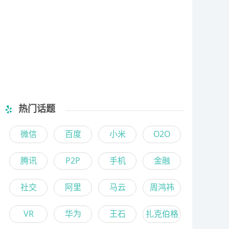
热门话题
微信
百度
小米
O2O
腾讯
P2P
手机
金融
社交
阿里
马云
周鸿祎
VR
华为
王石
扎克伯格