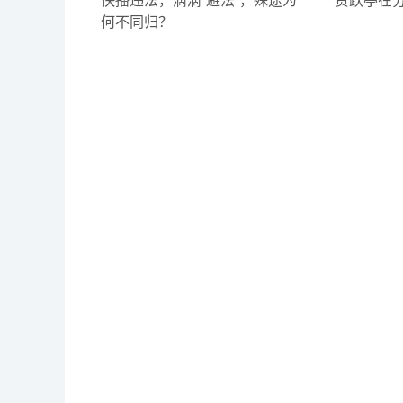
快播违法，滴滴“避法”，殊途为
贾跃亭在分
何不同归？