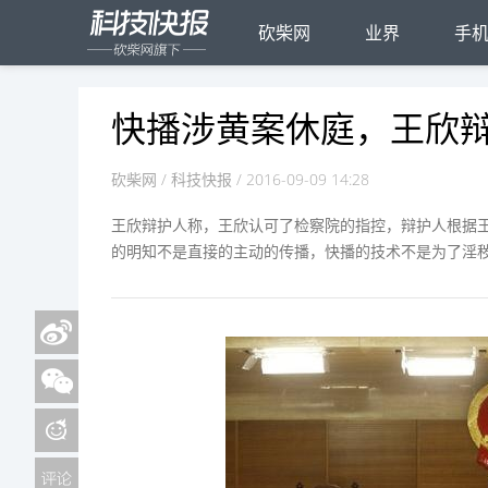
砍柴网
业界
手
快播涉黄案休庭，王欣
砍柴网
/ 科技快报 / 2016-09-09 14:28
王欣辩护人称，王欣认可了检察院的指控，辩护人根据
的明知不是直接的主动的传播，快播的技术不是为了淫秽视