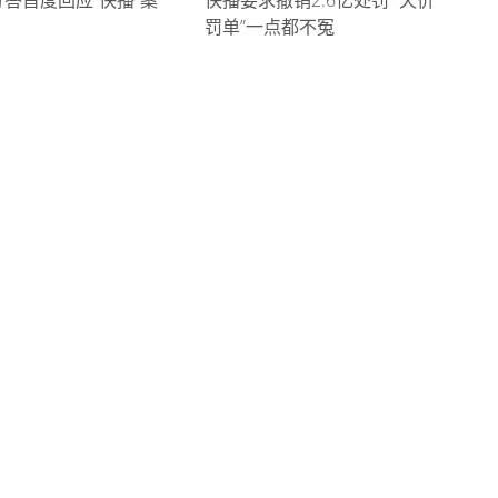
答首度回应“快播”案
快播要求撤销2.6亿处罚 “天价
罚单”一点都不冤