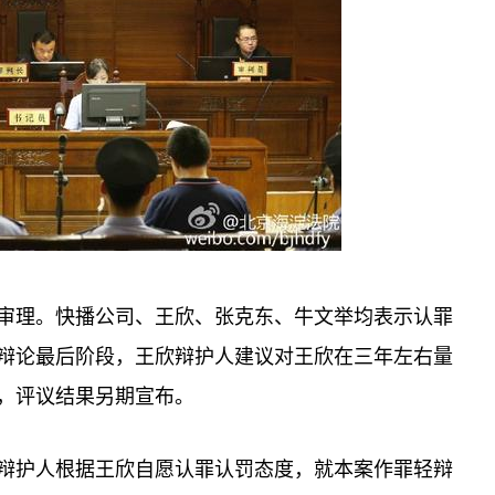
审理。快播公司、王欣、张克东、牛文举均表示认罪
辩论最后阶段，王欣辩护人建议对王欣在三年左右量
，评议结果另期宣布。
辩护人根据王欣自愿认罪认罚态度，就本案作罪轻辩