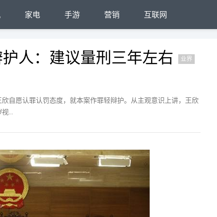
机
家电
手游
营销
互联网
辩护人：建议量刑三年左右
业界
王欣自愿认罪认罚态度，就本案作罪轻辩护。从主观意识上讲，王欣
...