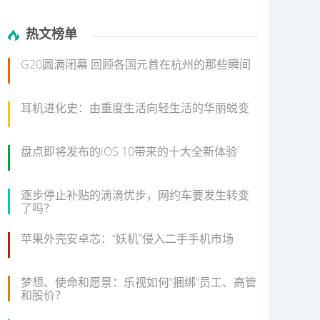
热文榜单
G20圆满闭幕 回顾各国元首在杭州的那些瞬间
耳机进化史：由重度生活向轻生活的华丽蜕变
盘点即将发布的iOS 10带来的十大全新体验
逐步停止补贴的滴滴优步，网约车要发生转变
了吗？
苹果外壳安卓芯：“妖机”侵入二手手机市场
梦想、使命和愿景：乐视如何“捆绑”员工、高管
和股价？