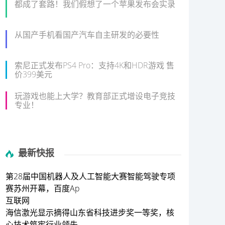
都成了套路！我们假想了一个苹果发布会实录
从国产手机看国产汽车自主研发的必要性
索尼正式发布PS4 Pro：支持4K和HDR游戏 售
价399美元
玩游戏也能上大学？教育部正式增设电子竞技
专业！
最新快报
第28届中国机器人及人工智能大赛智能驾驶专项
赛苏州开幕，百度Ap
互联网
海信激光显示摘得山东省科技进步奖一等奖，核
心技术筑牢行业领先