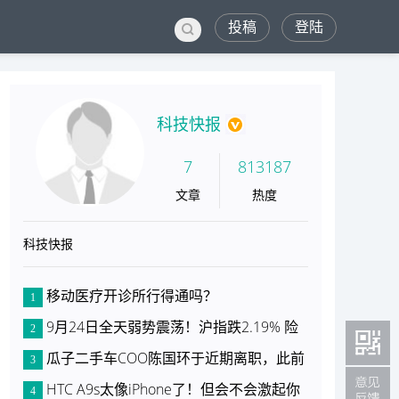
投稿
登陆
科技快报
7
813187
文章
热度
科技快报
移动医疗开诊所行得通吗？
1
9月24日全天弱势震荡！沪指跌2.19% 险
2
瓜子二手车COO陈国环于近期离职，此前
3
HTC A9s太像iPhone了！但会不会激起你
4