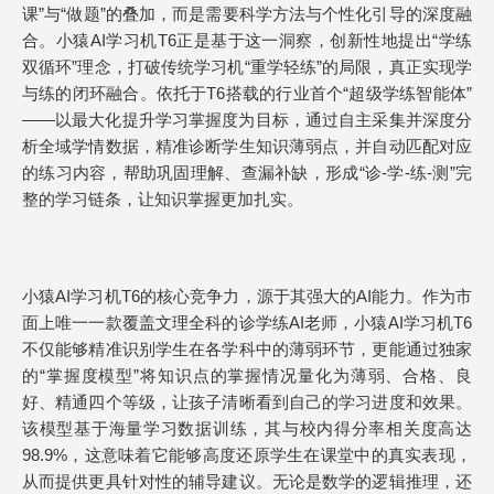
课”与“做题”的叠加，而是需要科学方法与个性化引导的深度融
合。小猿AI学习机T6正是基于这一洞察，创新性地提出“学练
双循环”理念，打破传统学习机“重学轻练”的局限，真正实现学
与练的闭环融合。依托于T6搭载的行业首个“超级学练智能体”
——以最大化提升学习掌握度为目标，通过自主采集并深度分
析全域学情数据，精准诊断学生知识薄弱点，并自动匹配对应
的练习内容，帮助巩固理解、查漏补缺，形成“诊-学-练-测”完
整的学习链条，让知识掌握更加扎实。
小猿AI学习机T6的核心竞争力，源于其强大的AI能力。作为市
面上唯一一款覆盖文理全科的诊学练AI老师，小猿AI学习机T6
不仅能够精准识别学生在各学科中的薄弱环节，更能通过独家
的“掌握度模型”将知识点的掌握情况量化为薄弱、合格、良
好、精通四个等级，让孩子清晰看到自己的学习进度和效果。
该模型基于海量学习数据训练，其与校内得分率相关度高达
98.9%，这意味着它能够高度还原学生在课堂中的真实表现，
从而提供更具针对性的辅导建议。无论是数学的逻辑推理，还