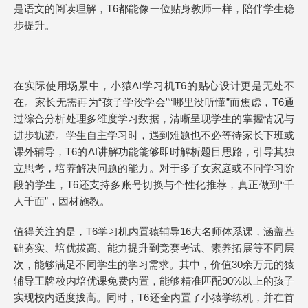
是语文的阅读理解，T6都能像一位贴身教师一样，陪伴学生稳
步提升。
在实际使用场景中，小猿AI学习机T6的贴心设计更是无处不
在。家长无需再为“孩子学没学会”“哪里没听懂”而焦虑，T6通
过综合分析处理多维度学习数据，清晰呈现学生的掌握情况与
进步轨迹。学生自主学习时，遇到难题也不必等待家长下班或
课外辅导，T6的AI讲解功能能够即时解析题目思路，引导其独
立思考，培养解决问题的能力。对于多子女家庭或不同学习阶
段的学生，T6还支持多账号切换与个性化推荐，真正做到“千
人千面”，因材施教。
值得关注的是，T6学习机内置猿辅导16大名师体系课，涵盖基
础夯实、培优拔高、能力提升到竞赛考试、素养拓展等不同层
次，能够满足不同学生的学习需求。其中，价值30余万元的猿
辅导王牌校内培优课免费内置，能够精准匹配90%以上的孩子
实现校内适度拔高。同时，T6还全内置了小猿学练机，并在首